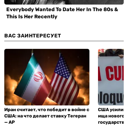
ВАС ЗАИНТЕРЕСУЕТ
Иран считает, что победит в войне с
США усилива
США: на что делает ставку Тегеран
ища нового 
— AP
государства