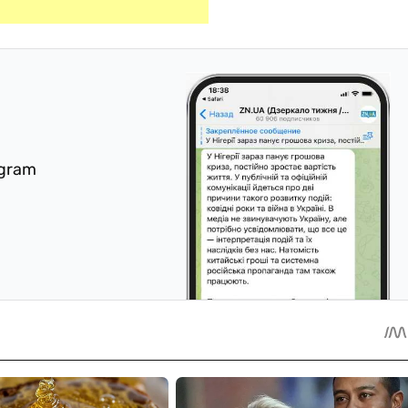
egram