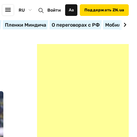
RU
Войти
Аа
Поддержать ZN.ua
Пленки Миндича
О переговорах с РФ
Мобилизация