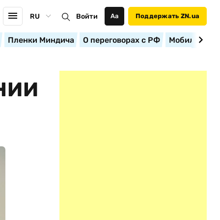
RU
Войти
Аа
Поддержать ZN.ua
Пленки Миндича
О переговорах с РФ
Мобилизация
НИИ