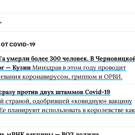
ОТ COVID-19
d'а умерли более 300 человек. В Черновицко
г — Кузин
Минздрав в этом году проводит
левания коронавирусом, гриппом и ОРВИ.
сразу против двух штаммов Covid-19
ой страной, одобрившей «ковидную» вакцину
Ее планируют использовать в королевстве как
ть мРНК вакцины — ВОЗ должна