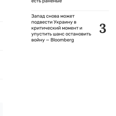
есть раненые
Запад снова может
подвести Украину в
3
критический момент и
упустить шанс остановить
войну — Bloomberg