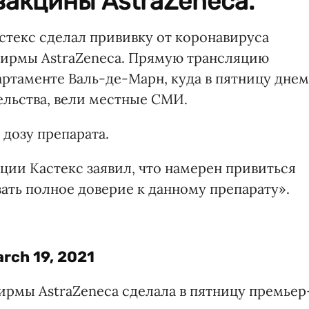
вакцины AstraZeneca.
текс сделал прививку от коронавируса
ирмы AstraZeneca. Прямую трансляцию
артаменте Валь-де-Марн, куда в пятницу днем
ельства, вели местные СМИ.
дозу препарата.
ции Кастекс заявил, что намерен привиться
зать полное доверие к данному препарату».
rch 19, 2021
ирмы AstraZeneca сделала в пятницу премьер