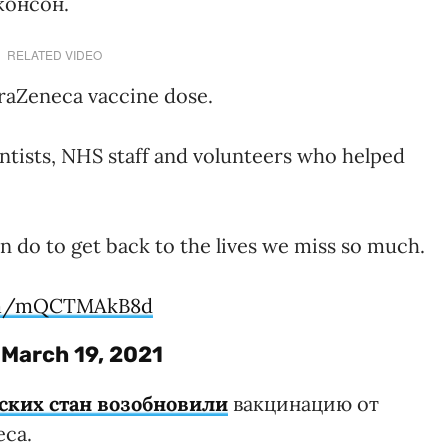
жонсон.
RELATED VIDEO
traZeneca vaccine dose.
entists, NHS staff and volunteers who helped
an do to get back to the lives we miss so much.
com/mQCTMAkB8d
)
March 19, 2021
ских стан возобновили
вакцинацию от
eca.