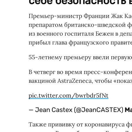
себе безопасность 
Премьер-министр Франции Жак Кас
препаратом британско-шведской ф
из военного госпиталя Бежен в деп
прибыл глава французского правит
55-летнему премьеру ввели первую 
В четверг во время пресс-конферен
вакциной AstraZeneca, чтобы «пока
pic.twitter.com/bwrbdr5fNt
— Jean Castex (@JeanCASTEX)
Ma
Также прививку от коронавируса ф