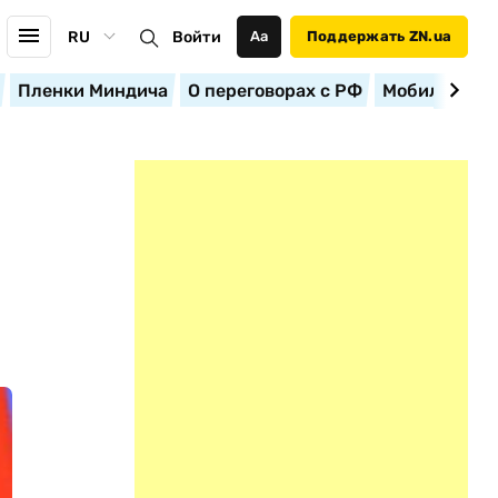
RU
Войти
Аа
Поддержать ZN.ua
Пленки Миндича
О переговорах с РФ
Мобилизация