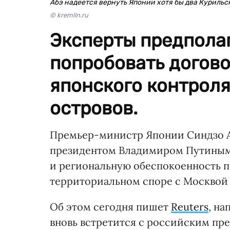
Абэ надеется вернуть Японии хотя бы два Курильс
© kremlin.ru
Эксперты предполаг
попробовать догов
японского контроля
островов.
Премьер-министр Японии Синдзо Аб
президентом Владимиром Путиным,
и региональную обеспокоенность п
территориальном споре с Москвой
Об этом сегодня пишет
Reuters
, на
вновь встретится с российским пр