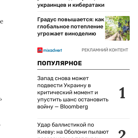
украинцев и кибератаки
Градус повышается: как
се
глобальное потепление
угрожает виноделию
ПОПУЛЯРНОЕ
Запад снова может
подвести Украину в
1
критический момент и
ь
упустить шанс остановить
войну — Bloomberg
,
Удар баллистикой по
2
Киеву: на Оболони пылают