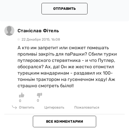
ОТПРАВИТЬ
Станіслав Фітель
22 Декабря 2015, 16:08
А кто им запретит или сможет помешать
проливьі закріть для паРашки? Сбили турки
путлеровского стервятника - и что Путлер,
обосрался? Ах, да! Он же жестко отомстил
турецким мандаринам - раздавил их 100-
тонньім трактором на гусенечном ходу! Аж
страшно смотреть бьіло!!
0
0
Ответить
Цитировать
Пожаловаться
ВСЕ КОММЕНТАРИИ