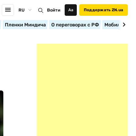
RU
Войти
Аа
Поддержать ZN.ua
Пленки Миндича
О переговорах с РФ
Мобилизация