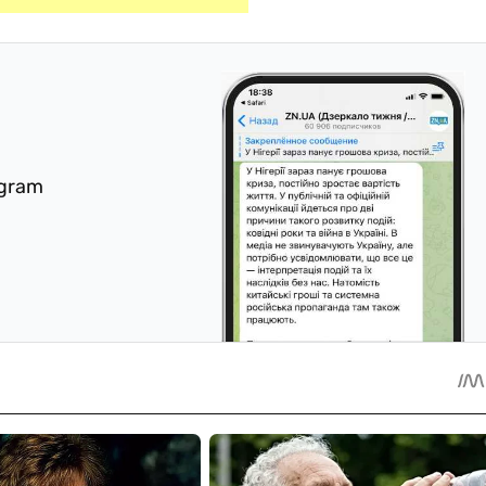
egram