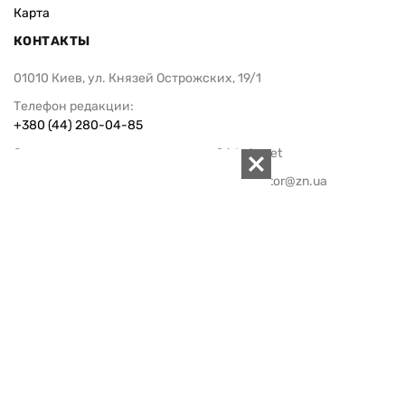
Карта
КОНТАКТЫ
01010 Киев, ул. Князей Острожских, 19/1
Телефон редакции:
+380 (44) 280-04-85
Электронная почта редакции:
zn94@ukr.net
Электронная почта службы новостей:
editor@zn.ua
СОЦСЕТИ
ПОДДЕРЖАТЬ ZN.UA
Поддержать независимую
журналистику!
ЗЕРКАЛО НЕДЕЛИ