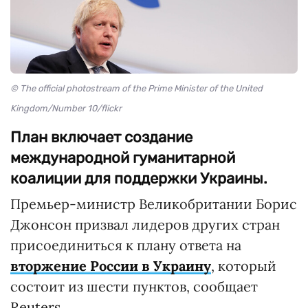
© The official photostream of the Prime Minister of the United
Kingdom/Number 10/flickr
План включает создание
международной гуманитарной
коалиции для поддержки Украины.
Премьер-министр Великобритании Борис
Джонсон призвал лидеров других стран
присоединиться к плану ответа на
вторжение России в Украину
, который
состоит из шести пунктов, сообщает
Reuters
.