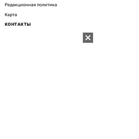
Редакционная политика
Карта
КОНТАКТЫ
01010 Киев, ул. Князей Острожских, 19/1
Телефон редакции:
+380 (44) 280-04-85
Электронная почта редакции:
zn94@ukr.net
Электронная почта службы новостей:
editor@zn.ua
СОЦСЕТИ
ПОДДЕРЖАТЬ ZN.UA
Поддержать независимую
журналистику!