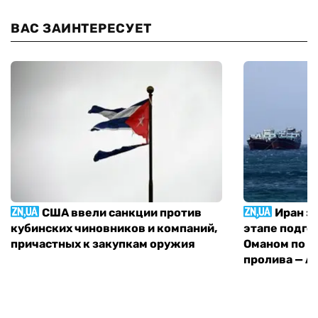
ВАС ЗАИНТЕРЕСУЕТ
США ввели санкции против
Иран з
кубинских чиновников и компаний,
этапе подго
причастных к закупкам оружия
Оманом по п
пролива — A