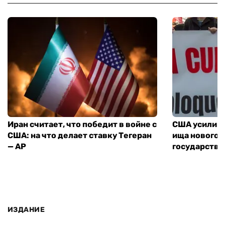
Иран считает, что победит в войне с
США усилива
США: на что делает ставку Тегеран
ища нового 
— AP
государства
ИЗДАНИЕ