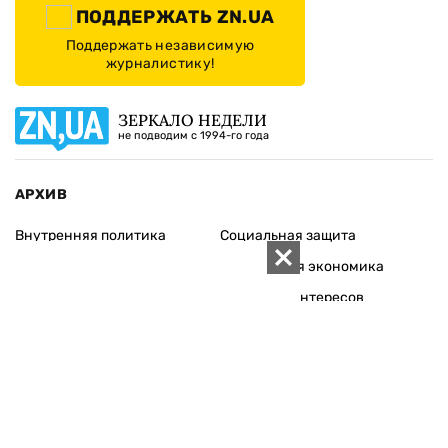
ПОДДЕРЖАТЬ ZN.UA
Поддержать независимую
журналистику!
ЗЕРКАЛО НЕДЕЛИ
не подводим с 1994-го года
АРХИВ
Внутренняя политика
Социальная защита
Международная политика
Зарубежная экономика
Макроуровень
Конфликт интересов
Энергорынок
Экономическая
безопасность
Приватизация
Персоналии
Экономика регионов
Социум
Наука
История