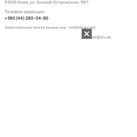
01010 Киев, ул. Князей Острожских, 19/1
Телефон редакции:
+380 (44) 280-04-85
Электронная почта редакции:
zn94@ukr.net
Электронная почта службы новостей:
editor@zn.ua
СОЦСЕТИ
ПОДДЕРЖАТЬ ZN.UA
Поддержать независимую
журналистику!
ЗЕРКАЛО НЕДЕЛИ
не подводим с 1994-го года
АРХИВ