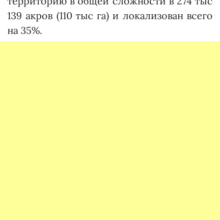
территорию в общей сложности в 274 тыс
139 акров (110 тыс га) и локализован всего
на 35%.