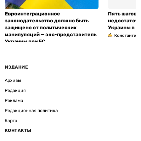
Евроинтеграционное
Пять шагов к
законодательство должно быть
недостаточн
защищено от политических
Украины в Е
манипуляций — экс-представитель
Константин 
Украины при ЕС
ИЗДАНИЕ
Архивы
Редакция
Реклама
Редакционная политика
Карта
КОНТАКТЫ