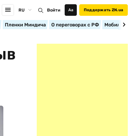
RU
Войти
Аа
Поддержать ZN.ua
Пленки Миндича
О переговорах с РФ
Мобилизация
ЫВ