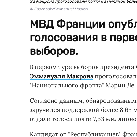
За Макрона проголосовали почти на миллион больш
© Facebook/Emmanuel Macron
МВД Франции опубл
голосования в перв
выборов.
В первом туре выборов президента 
Эммануэля Макрона
проголосовали
"Национального фронта" Марин Ле П
Согласно данным, обнародованны
заручился поддержкой более 8,65 м
отдали голоса почти 7,68 миллионов
Кандидат от "Республиканцев" Фра