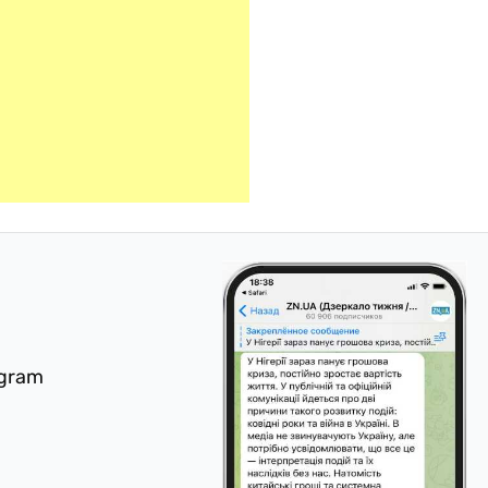
egram