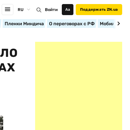
RU
Войти
Аа
Поддержать ZN.ua
Пленки Миндича
О переговорах с РФ
Мобилизация
ИЛО
АХ