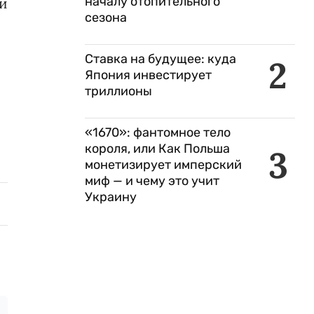
началу отопительного
и
сезона
Ставка на будущее: куда
2
Япония инвестирует
триллионы
«1670»: фантомное тело
короля, или Как Польша
3
монетизирует имперский
миф — и чему это учит
Украину