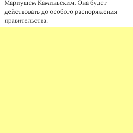
Мариушем Каминьским. Она будет
действовать до особого распоряжения
правительства.