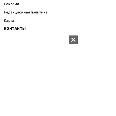
Реклама
Редакционная политика
Карта
КОНТАКТЫ
01010 Киев, ул. Князей Острожских, 19/1
Телефон редакции:
+380 (44) 280-04-85
Электронная почта редакции:
zn94@ukr.net
Электронная почта службы новостей:
editor@zn.ua
СОЦСЕТИ
ПОДДЕРЖАТЬ ZN.UA
Поддержать независимую