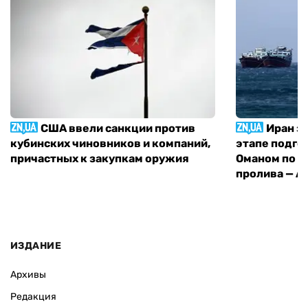
США ввели санкции против
Иран з
кубинских чиновников и компаний,
этапе подго
причастных к закупкам оружия
Оманом по п
пролива — A
ИЗДАНИЕ
Архивы
Редакция