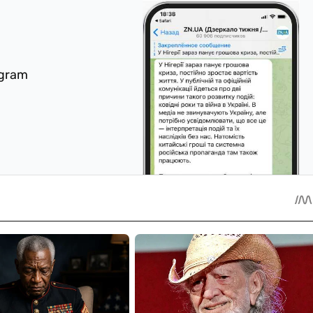
egram