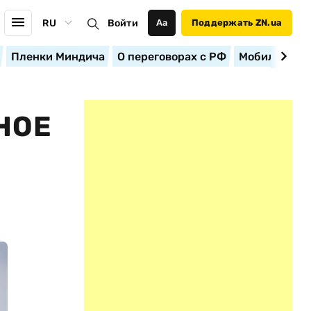
RU
Войти
Аа
Поддержать ZN.ua
Пленки Миндича
О переговорах с РФ
Мобилизация
НОЕ