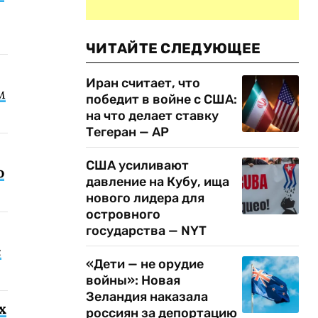
ЧИТАЙТЕ СЛЕДУЮЩЕЕ
Иран считает, что
м
победит в войне с США:
на что делает ставку
Тегеран — AP
США усиливают
о
давление на Кубу, ища
нового лидера для
островного
государства — NYT
с
«Дети — не орудие
войны»: Новая
Зеландия наказала
х
россиян за депортацию