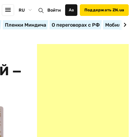
RU
Войти
Аа
Поддержать ZN.ua
Пленки Миндича
О переговорах с РФ
Мобилизация
Й —