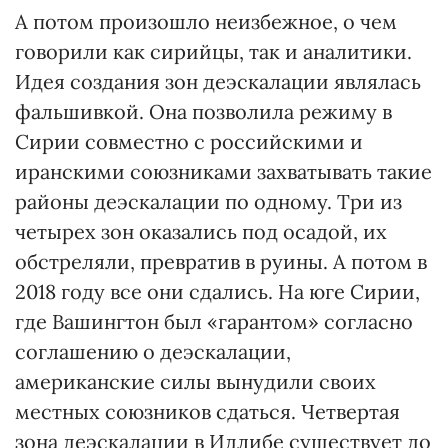
А потом произошло неизбежное, о чем
говорили как сирийцы, так и аналитики.
Идея создания зон деэскалации являлась
фальшивкой. Она позволила режиму в
Сирии совместно с российскими и
иранскими союзниками захватывать такие
районы деэскалации по одному. Три из
четырех зон оказались под осадой, их
обстреляли, превратив в руины. А потом в
2018 году все они сдались. На юге Сирии,
где Вашингтон был «гарантом» согласно
соглашению о деэскалации,
американские силы вынудили своих
местных союзников сдаться. Четвертая
зона деэскалации в Идлибе существует до