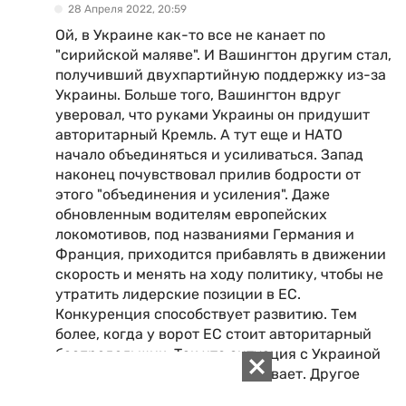
28 Апреля 2022, 20:59
Ой, в Украине как-то все не канает по
"сирийской маляве". И Вашингтон другим стал,
получивший двухпартийную поддержку из-за
Украины. Больше того, Вашингтон вдруг
уверовал, что руками Украины он придушит
авторитарный Кремль. А тут еще и НАТО
начало объединяться и усиливаться. Запад
наконец почувствовал прилив бодрости от
этого "объединения и усиления". Даже
обновленным водителям европейских
локомотивов, под названиями Германия и
Франция, приходится прибавлять в движении
скорость и менять на ходу политику, чтобы не
утратить лидерские позиции в ЕС.
Конкуренция способствует развитию. Тем
более, когда у ворот ЕС стоит авторитарный
беспредельщик. Так что ситуация с Украиной
никак на сирийскую не смахивает. Другое
время и другая ситуация.