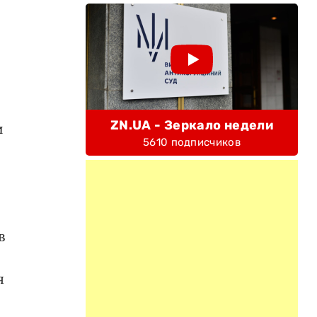
ZN.UA - Зеркало недели
и
5610 подписчиков
в
я