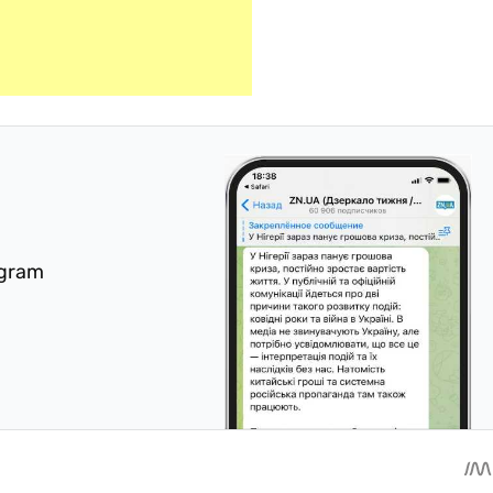
egram