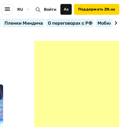
RU
Войти
Аа
Поддержать ZN.ua
Пленки Миндича
О переговорах с РФ
Мобилизация