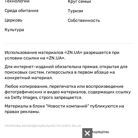
Технологии
Круг семьи
Среда обитания
Туризм
Церковь
Собственность
Культура
Использование материалов «ZN.UA» разрешается при
условии ссылки на «ZN.UA».
Для интернет-изданий обязательна прямая, открытая для
поисковых систем, гиперссылка в первом абзаце на
конкретный материал.
Любое копирование, перепечатка или воспроизведение
фотографических и видео материалов, содержащих ссылку
на Getty Images, строго запрещается.
Материалы в блоке "Новости компаний" публикуются на
правах рекламы.
ПОЛИТИКА КОНФИДЕНЦИАЛЬНОСТИ САЙТА ZN.UA
© 1994–2026 «ЗЕРКАЛО НЕДЕЛИ. УКРАИНА». ВСЕ ПРАВА ЗАЩИЩЕНЫ.