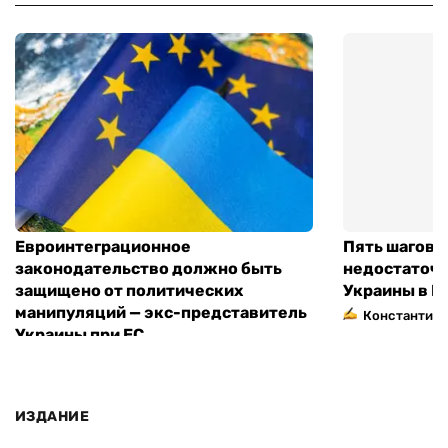
Евроинтеграционное
Пять шагов к
законодательство должно быть
недостаточн
защищено от политических
Украины в Е
манипуляций — экс-представитель
Константин 
Украины при ЕС
ИЗДАНИЕ