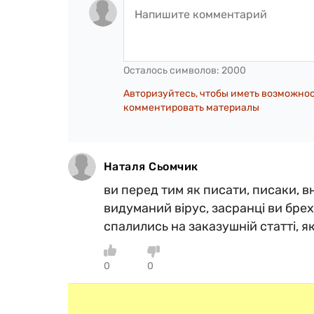
Осталось символов:
2000
Авторизуйтесь, чтобы иметь возможно
комментировать материалы
Наталя Сьомчик
ви перед тим як писати, писаки, 
видуманий вірус, засранці ви брехл
спалились на заказушній статті, як
0
0