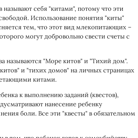
называют себя "китами", потому что эти
свободой. Использование понятия "киты"
сняется тем, что этот вид млекопитающих –
оторого могут добровольно свести счеты с
 называются "Море китов" и "Тихий дом".
китов" и "тихих домов" на личных страницах
летающими китами.
бенка к выполнению заданий (квестов),
едусматривают нанесение ребенку
ения боли. Все эти "квесты" в обязательном
 в том, что ребенок готов к самоубийству,