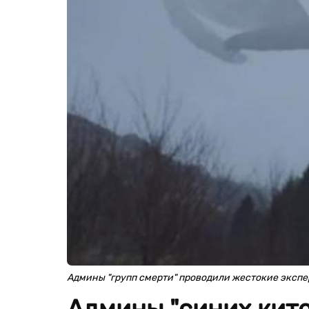
Админы "групп смерти" проводили жестокие эксп
Админы "синих кито