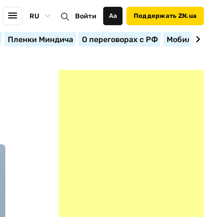
RU
Войти
Аа
Поддержать ZN.ua
Пленки Миндича
О переговорах с РФ
Мобилизация