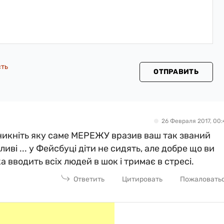
сть
ОТПРАВИТЬ
26 Февраля 2017, 00:
вникніть яку саме МЕРЕЖУ вразив ваш так званий
иві ... у Фейсбуці діти не сидять, але добре що ви
а вводить всіх людей в шок і тримає в стресі.
Ответить
Цитировать
Пожаловать