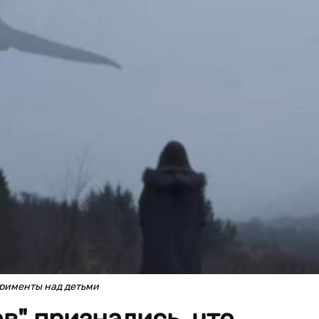
ерименты над детьми
в" признались, что