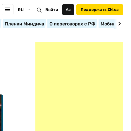
RU
Войти
Аа
Поддержать ZN.ua
Пленки Миндича
О переговорах с РФ
Мобилизация