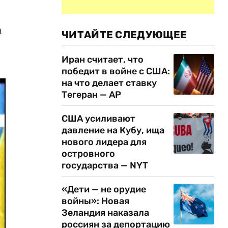
а
ЧИТАЙТЕ СЛЕДУЮЩЕЕ
Иран считает, что
победит в войне с США:
на что делает ставку
Тегеран — AP
США усиливают
давление на Кубу, ища
нового лидера для
островного
государства — NYT
«Дети — не орудие
войны»: Новая
Зеландия наказала
россиян за депортацию