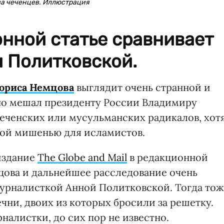
ва чеченцев. Иллюстрация
нной статье сравнивает
и Политковской.
Бориса Немцова
выглядит очень странной и
но мешал президенту России Владимиру
чеченских или мусульманских радикалов, хот
ной мишенью для исламистов.
издание
The Globe and Mail
в редакционной
мцова и дальнейшее расследование очень
урналисткой Анной Политковской. Тогда то
чни, двоих из которых бросили за решетку.
налистки, до сих пор не известно.