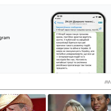
egram