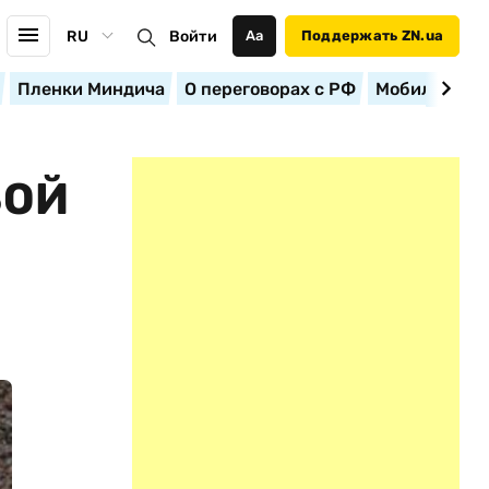
RU
Войти
Аа
Поддержать ZN.ua
Пленки Миндича
О переговорах с РФ
Мобилизация
БОЙ