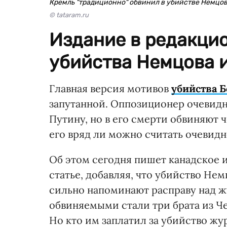
Кремль "традиционно" обвинил в убийстве Немцо
© tataram.ru
Издание в редакцио
убийства Немцова 
Главная версия мотивов
убийства 
запутанной. Оппозиционер очевид
Путину, но в его смерти обвиняют 
его вряд ли можно считать очевид
Об этом сегодня пишет канадское 
статье, добавляя, что убийство Не
сильно напоминают расправу над ж
обвиняемыми стали три брата из Че
Но кто им заплатил за убийство жур