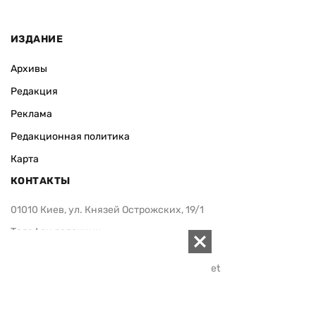
ИЗДАНИЕ
Архивы
Редакция
Реклама
Редакционная политика
Карта
КОНТАКТЫ
01010 Киев, ул. Князей Острожских, 19/1
Телефон редакции:
+380 (44) 280-04-85
Электронная почта редакции:
zn94@ukr.net
Электронная почта службы новостей:
editor@zn.ua
СОЦСЕТИ