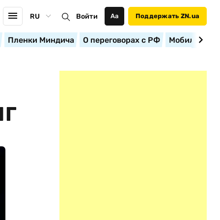
RU
Войти
Аа
Поддержать ZN.ua
Пленки Миндича
О переговорах с РФ
Мобилизация
ИГ