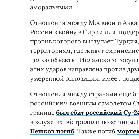
аморальными.
Отношения между Москвой и Анкар
России в войну в Сирии для подде
против которого выступает Турция,
территориям, где живут сирийские 
целью объекты "Исламского госуда
этих ударов направлена ​​против др
умеренной оппозиции, имеет подде
Отношения между странами еще бол
российским военным самолетом Су-
границе
был сбит российский Су-2
воздухе их обстреляли повстанцы.
Пешков погиб
. Также погиб
морпех