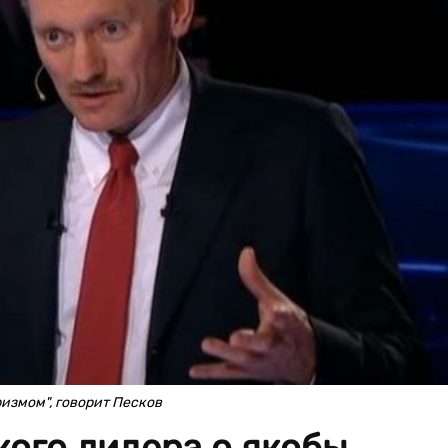
измом", говорит Песков
ого лидера о якобы