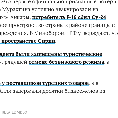
. Это первые официально признанные потери
а Мурахтина успешно эвакуировали на
ным Анкары,
истребитель F-16 сбил Су-24
ное пространство страны в районе границы с
преждения. В Минобороны РФ утверждают, чт
 пространстве Сирии
.
дента были запрещены туристические
о грядущей
отмене безвизового режима
, а
 у поставщиков турецких товаров
, а в
были задержаны десятки бизнесменов из
RELATED VIDEO