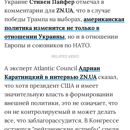
Украине
Стивен Пайфер
отмечал в
комментарии для
ZN.UA
, что в случае
победы Трампа на выборах,
американская
политика изменится не только в
отношении Украины
, но и в отношении
Европы и союзников по НАТО.
RELATED VIDEO
А эксперт Atlantic Council
Адриан
Каратницкий
в интервью
ZN.UA
сказал,
что хотя президент США и имеет
значительную власть в формировании
внешней политики, это не означает, что
он не контролируемый и может делать
все, что заблагорассудится. В Конгрессе
остаются "рейгановские ястребы" среди