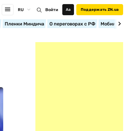
RU
Войти
Аа
Поддержать ZN.ua
Пленки Миндича
О переговорах с РФ
Мобилизация