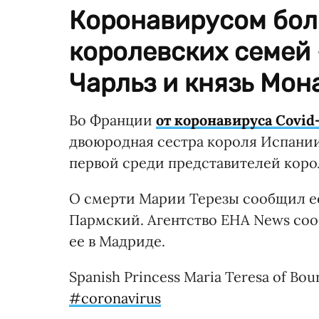
Коронавирусом бол
королевских семей 
Чарльз и князь Мона
Во Франции
от коронавируса Covid
двоюродная сестра короля Испании 
первой среди представителей коро
О смерти Марии Терезы сообщил ее
Пармский. Агентство EHA News соо
ее в Мадриде.
Spanish Princess Maria Teresa of Bou
#coronavirus