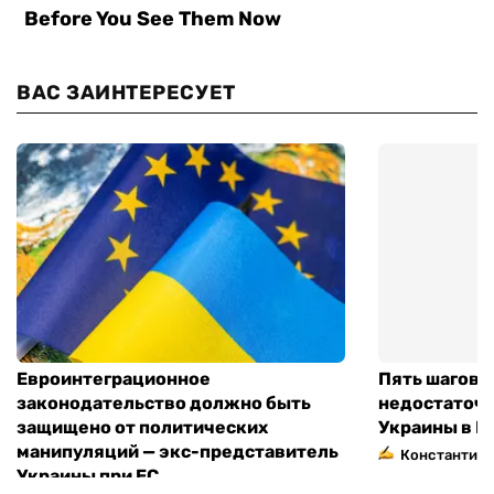
ВАС ЗАИНТЕРЕСУЕТ
Евроинтеграционное
Пять шагов к
законодательство должно быть
недостаточн
защищено от политических
Украины в Е
манипуляций — экс-представитель
Константин 
Украины при ЕС