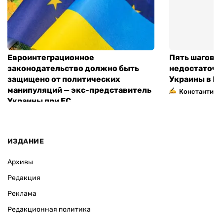
Евроинтеграционное
Пять шагов к
законодательство должно быть
недостаточн
защищено от политических
Украины в Е
манипуляций — экс-представитель
Константин 
Украины при ЕС
ИЗДАНИЕ
Архивы
Редакция
Реклама
Редакционная политика