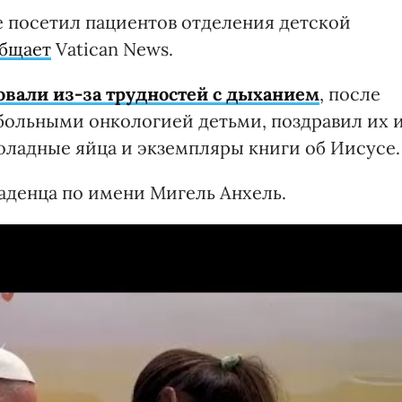
 посетил пациентов отделения детской
бщает
Vatican News.
овали из-за трудностей с дыханием
, после
 больными онкологией детьми, поздравил их 
оладные яйца и экземпляры книги об Иисусе.
аденца по имени Мигель Анхель.