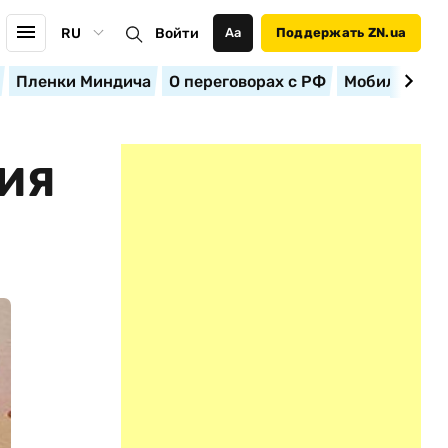
RU
Войти
Аа
Поддержать ZN.ua
Пленки Миндича
О переговорах с РФ
Мобилизация
НИЯ