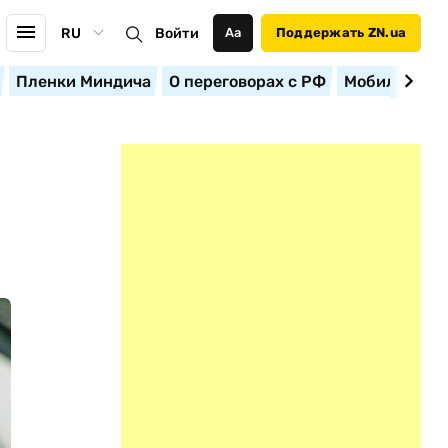
RU
Войти
Аа
Поддержать ZN.ua
Пленки Миндича
О переговорах с РФ
Мобилизация