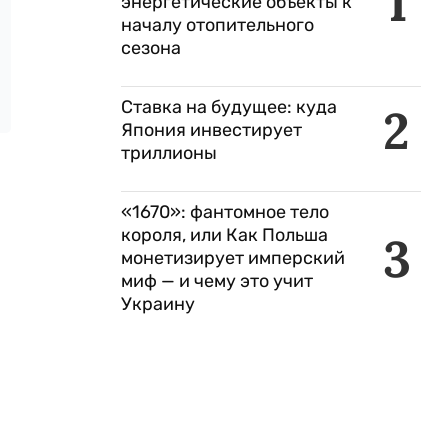
1
энергетические объекты к
началу отопительного
сезона
Ставка на будущее: куда
2
Япония инвестирует
триллионы
«1670»: фантомное тело
короля, или Как Польша
3
монетизирует имперский
миф — и чему это учит
Украину