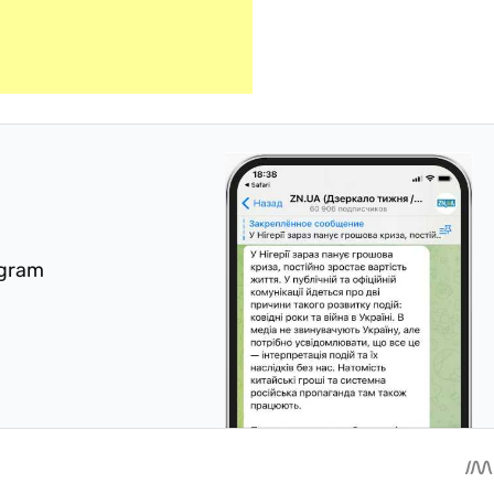
egram