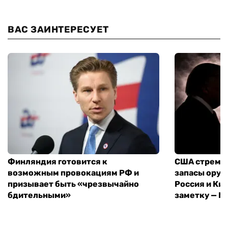
ВАС ЗАИНТЕРЕСУЕТ
Финляндия готовится к
США стреми
возможным провокациям РФ и
запасы оруж
призывает быть «чрезвычайно
Россия и Кит
бдительными»
заметку — N