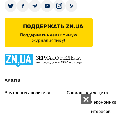
ПОДДЕРЖАТЬ ZN.UA
Поддержать независимую
журналистику!
ЗЕРКАЛО НЕДЕЛИ
не подводим с 1994-го года
АРХИВ
Внутренняя политика
Социальная защита
Международная политика
Зарубежная экономика
Макроуровень
Конфликт интересов
Энергорынок
Экономическая
безопасность
Приватизация