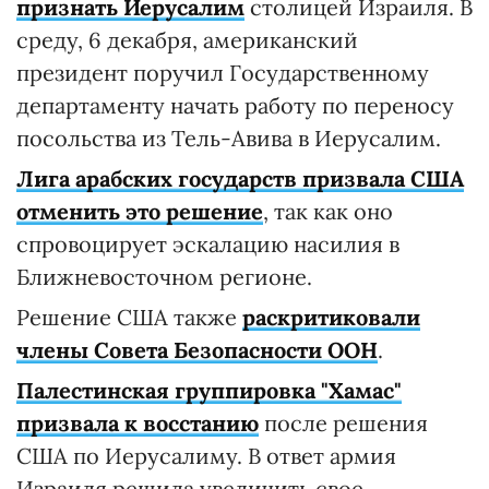
признать Иерусалим
столицей Израиля. В
среду, 6 декабря, американский
президент поручил Государственному
департаменту начать работу по переносу
посольства из Тель-Авива в Иерусалим.
Лига арабских государств призвала США
отменить это решение
, так как оно
спровоцирует эскалацию насилия в
Ближневосточном регионе.
Решение США также
раскритиковали
члены Совета Безопасности ООН
.
Палестинская группировка "Хамас"
призвала к восстанию
после решения
США по Иерусалиму. В ответ армия
Израиля решила увеличить свое