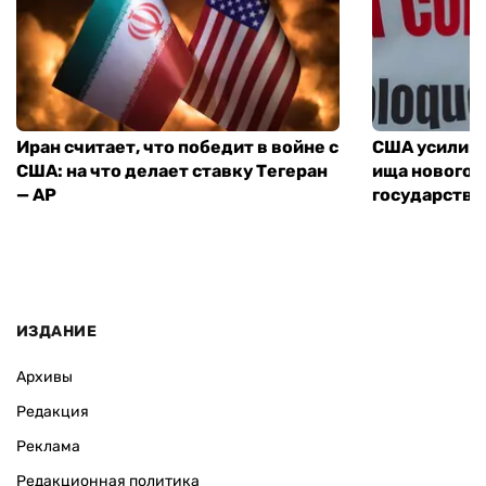
Иран считает, что победит в войне с
США усилива
США: на что делает ставку Тегеран
ища нового 
— AP
государства
ИЗДАНИЕ
Архивы
Редакция
Реклама
Редакционная политика