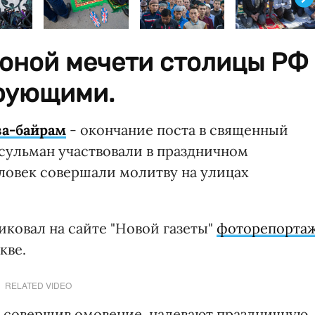
роной мечети столицы РФ
рующими.
за-байрам
- окончание поста в священный
усульман участвовали в праздничном
ловек совершали молитву на улицах
ковал на сайте "Новой газеты"
фоторепорта
кве.
RELATED VIDEO
а, совершив омовение, надевают праздничную