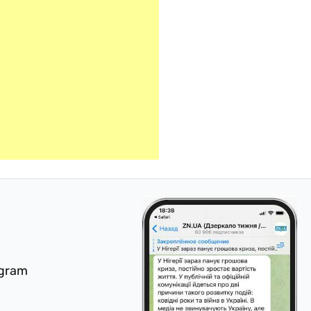
egram