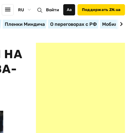
RU
Войти
Аа
Поддержать ZN.ua
Пленки Миндича
О переговорах с РФ
Мобилизация
 НА
ЗА-