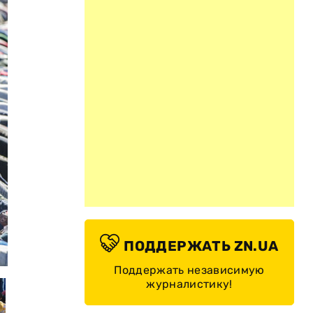
ПОДДЕРЖАТЬ ZN.UA
© Евгений Фельдман/Новая Газета
Поддержать независимую
журналистику!