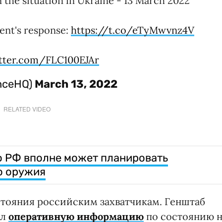
 the situation in Ukraine - 13 March 2022
ent's response:
https://t.co/eTyMwvnz4V
itter.com/FLC100EJAr
enceHQ)
March 13, 2022
RELATED VIDEO
то РФ вполне может планировать
о оружия
стояния российским захватчикам. Генштаб
ил
оперативную информацию
по состоянию н