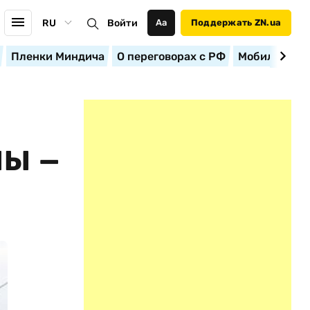
RU
Войти
Аа
Поддержать ZN.ua
Пленки Миндича
О переговорах с РФ
Мобилизация
НЫ —