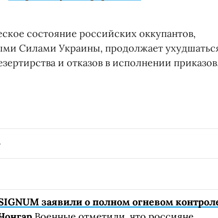
еское состояние российских оккупантов,
ыми Силами Украины, продолжает ухудшатьс
езертирства и отказов в исполнении приказов
SIGNUM заявили о полном огневом контрол
Чонгар
Военные отметили, что россияне