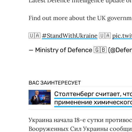
Latest Defence Intelligence update on
Find out more about the UK governm
🇺🇦
#StandWithUkraine
🇺🇦
pic.tw
— Ministry of Defence 🇬🇧 (@Def
ВАС ЗАИНТЕРЕСУЕТ
Столтенберг считает, ч
применение химическог
Украина начала 18-е сутки противо
Вооруженных Сил Украины сообщ