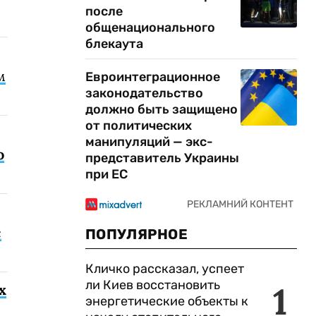
после
общенационального
блекаута
м
Евроинтеграционное
законодательство
должно быть защищено
от политических
манипуляций — экс-
о
представитель Украины
при ЕС
с
ПОПУЛЯРНОЕ
Кличко рассказал, успеет
ли Киев восстановить
1
х
энергетические объекты к