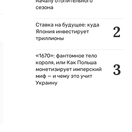
началу отопительного
сезона
Ставка на будущее: куда
2
Япония инвестирует
триллионы
«1670»: фантомное тело
короля, или Как Польша
3
монетизирует имперский
миф — и чему это учит
Украину