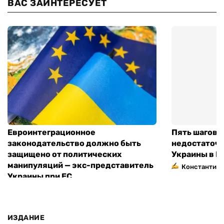
ВАС ЗАИНТЕРЕСУЕТ
Евроинтеграционное
Пять шагов к
законодательство должно быть
недостаточн
защищено от политических
Украины в Е
манипуляций — экс-представитель
Константин 
Украины при ЕС
ИЗДАНИЕ