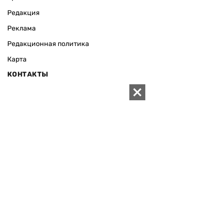
Редакция
Реклама
Редакционная политика
Карта
КОНТАКТЫ
01010 Киев, ул. Князей Острожских, 19/1
Телефон редакции:
+380 (44) 280-04-85
Электронная почта редакции:
zn94@ukr.net
Электронная почта службы новостей:
editor@zn.ua
СОЦСЕТИ