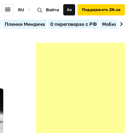
RU
Войти
Аа
Поддержать ZN.ua
Пленки Миндича
О переговорах с РФ
Мобилизация