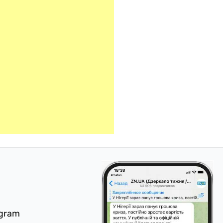
egram