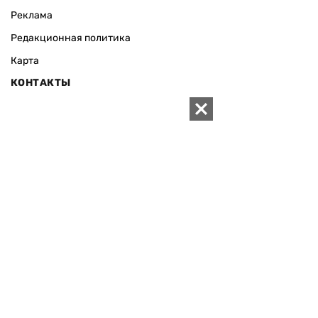
Реклама
Редакционная политика
Карта
КОНТАКТЫ
01010 Киев, ул. Князей Острожских, 19/1
Телефон редакции:
+380 (44) 280-04-85
Электронная почта редакции:
zn94@ukr.net
Электронная почта службы новостей:
editor@zn.ua
СОЦСЕТИ
ПОДДЕРЖАТЬ ZN.UA
Поддержать независимую