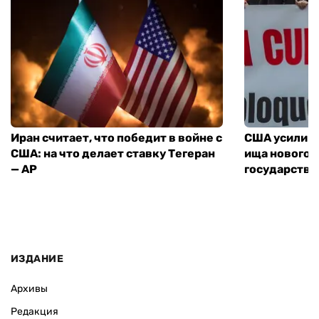
Иран считает, что победит в войне с
США усилива
США: на что делает ставку Тегеран
ища нового 
— AP
государства
ИЗДАНИЕ
Архивы
Редакция