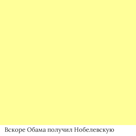
Вскоре Обама получил Нобелевскую