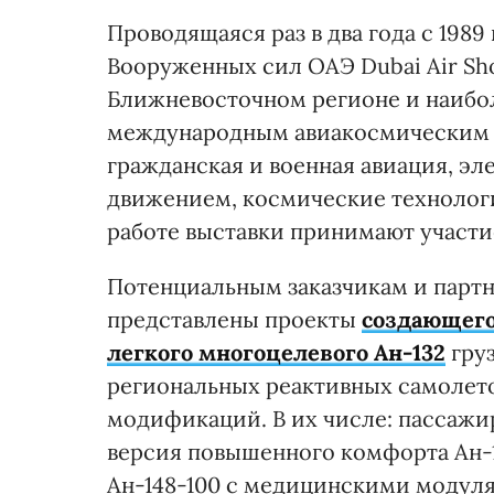
Проводящаяся раз в два года с 1989
Вооруженных сил ОАЭ Dubai Air Sh
Ближневосточном регионе и наиб
международным авиакосмическим с
гражданская и военная авиация, э
движением, космические технологи
работе выставки принимают участие
Потенциальным заказчикам и парт
представлены проекты
создающего
легкого многоцелевого Ан-132
груз
региональных реактивных самолето
модификаций. В их числе: пассажир
версия повышенного комфорта Ан-1
Ан-148-100 с медицинскими модул