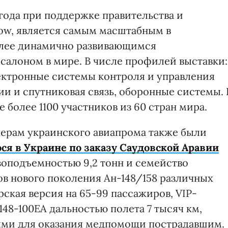
 года при поддержке правительства и
ow, является самым масштабным в
олее динамично развивающимся
алоном в мире. В числе профилей выставки:
лектронные системы контроля и управления
и и спутниковая связь, оборонные системы. 
 более 1100 участников из 60 стран мира.
нерам украинского авиапрома также были
ся в Украине по заказу Саудовской Аравии
оподъемностью 9,2 тонн и семейство
в нового поколения Ан-148/158 различных
ская версия на 65-99 пассажиров, VIP-
48-100ЕА дальностью полета 7 тысяч км,
ями для оказания медпомощи пострадавшим.