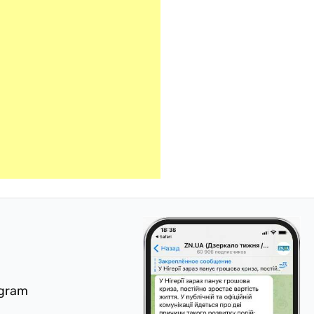
egram