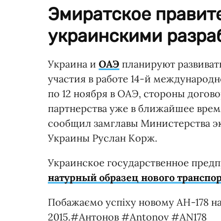
Эмиратское правит
украинскими разра
Украина и
ОАЭ
планируют развивать
участия в работе 14-й международн
по 12 ноября в ОАЭ, стороны дого
партнерства уже в ближайшее время
сообщил замглавы Министерства эк
Украины Руслан Корж.
Украинское государственное предп
натурный образец нового транспор
Побажаємо успіху новому АН-178 на
2015.#Антонов #Antonov #AN178