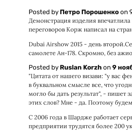
Posted by
Петро Порошенко
on 9
Демонстрация изделия впечатлила 
переговоров Корж написал на стран
Dubai Airshow 2015 - день второй.
самолете Ан-178. Скромно, без ажио
Posted by
Ruslan Korzh
on
9 ноя
"Цитата от нашего визави: "у вас 
в буквальном смысле все, что угодно
могло бы дать результат", - пишет 
этих слов? Мне - да. Поэтому будем
C 2006 года в Шардже работает се
предприятии трудятся более 200 у