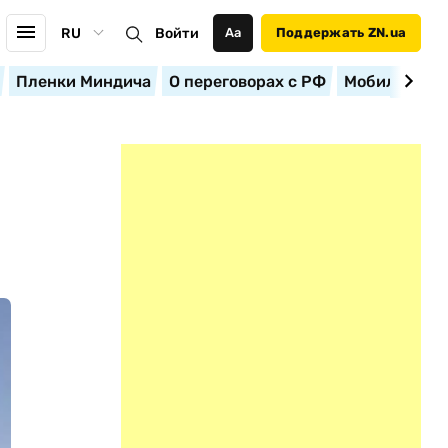
RU
Войти
Аа
Поддержать ZN.ua
Пленки Миндича
О переговорах с РФ
Мобилизация