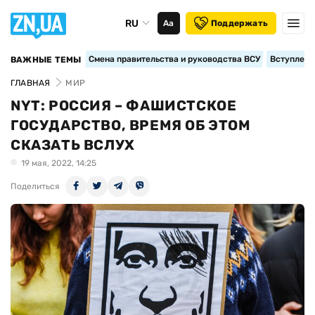
RU
Аа
Поддержать
Смена правительства и руководства ВСУ
Вступление
ВАЖНЫЕ ТЕМЫ
ГЛАВНАЯ
МИР
NYT: РОССИЯ – ФАШИСТСКОЕ
ГОСУДАРСТВО, ВРЕМЯ ОБ ЭТОМ
СКАЗАТЬ ВСЛУХ
19 мая, 2022, 14:25
Поделиться