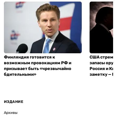
Финляндия готовится к
США стреми
возможным провокациям РФ и
запасы оруж
призывает быть «чрезвычайно
Россия и Кит
бдительными»
заметку — N
ИЗДАНИЕ
Архивы