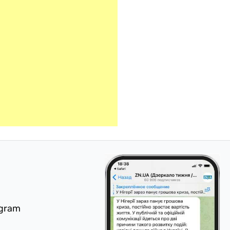
egram