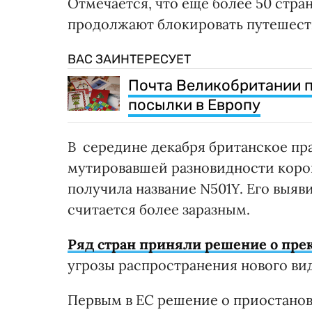
Отмечается, что еще более 50 стра
продолжают блокировать путешест
ВАС ЗАИНТЕРЕСУЕТ
Почта Великобритании п
посылки в Европу
В середине декабря британское п
мутировавшей разновидности корон
получила название N501Y. Его выяв
считается более заразным.
Ряд стран приняли решение о пре
угрозы распространения нового ви
Первым в ЕС решение о приостано