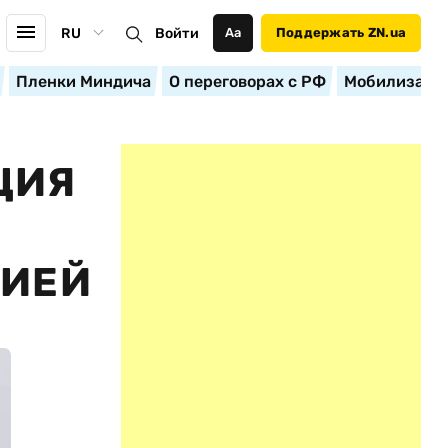
RU
Войти
Аа
Поддержать ZN.ua
Пленки Миндича
О переговорах с РФ
Мобилизация
ЦИЯ
НИЕЙ