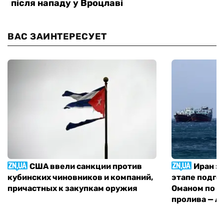
ВАС ЗАИНТЕРЕСУЕТ
США ввели санкции против
Иран з
кубинских чиновников и компаний,
этапе подго
причастных к закупкам оружия
Оманом по п
пролива — A