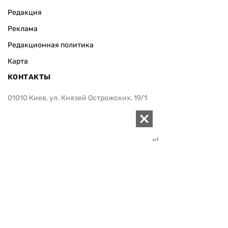
Редакция
Реклама
Редакционная политика
Карта
КОНТАКТЫ
01010 Киев, ул. Князей Острожских, 19/1
Телефон редакции:
+380 (44) 280-04-85
Электронная почта редакции:
zn94@ukr.net
Электронная почта службы новостей:
editor@zn.ua
СОЦСЕТИ
ПОДДЕРЖАТЬ ZN.UA