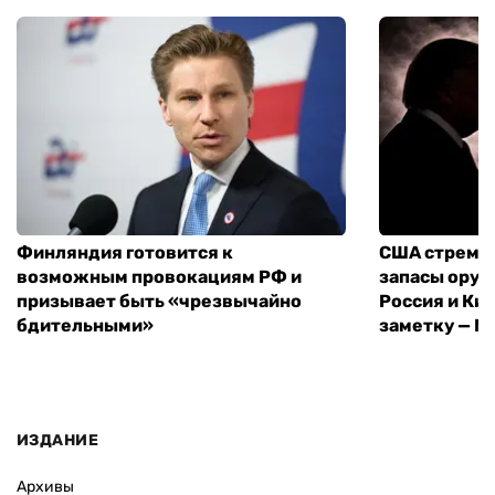
Финляндия готовится к
США стреми
возможным провокациям РФ и
запасы оруж
призывает быть «чрезвычайно
Россия и Кит
бдительными»
заметку — N
ИЗДАНИЕ
Архивы