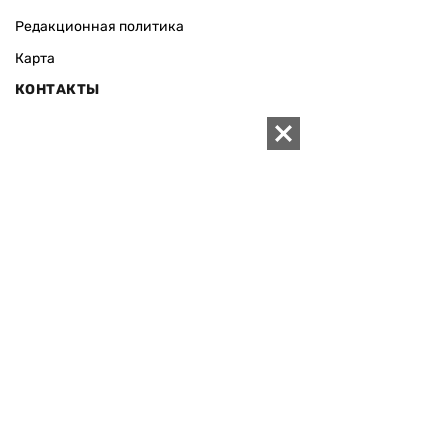
Редакционная политика
Карта
КОНТАКТЫ
01010 Киев, ул. Князей Острожских, 19/1
Телефон редакции:
+380 (44) 280-04-85
Электронная почта редакции:
zn94@ukr.net
Электронная почта службы новостей:
editor@zn.ua
СОЦСЕТИ
ПОДДЕРЖАТЬ ZN.UA
Поддержать независимую
журналистику!