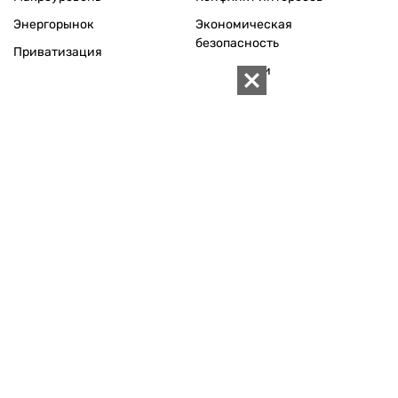
Энергорынок
Экономическая
безопасность
Приватизация
Персоналии
Экономика регионов
Социум
Наука
История
Технологии
Круг семьи
Среда обитания
Туризм
Церковь
Собственность
Культура
Использование материалов «ZN.UA» разрешается при
условии ссылки на «ZN.UA».
Для интернет-изданий обязательна прямая, открытая для
поисковых систем, гиперссылка в первом абзаце на
конкретный материал.
Любое копирование, перепечатка или воспроизведение
фотографических и видео материалов, содержащих ссылку