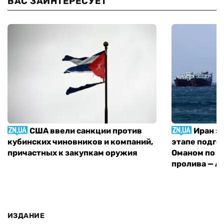
ВАС ЗАИНТЕРЕСУЕТ
США ввели санкции против
Иран з
кубинских чиновников и компаний,
этапе подго
причастных к закупкам оружия
Оманом по п
пролива — A
ИЗДАНИЕ