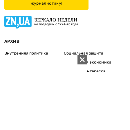
журналистику!
ЗЕРКАЛО НЕДЕЛИ
не подводим с 1994-го года
АРХИВ
Внутренняя политика
Социальная защита
Международная политика
Зарубежная экономика
Макроуровень
Конфликт интересов
Энергорынок
Экономическая
безопасность
Приватизация
Персоналии
Экономика регионов
Социум
Наука
История
Технологии
Круг семьи
Среда обитания
Туризм